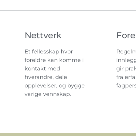
Nettverk
Fore
Et fellesskap hvor 
Regelme
foreldre kan komme i 
innlegg
kontakt med
gir pra
hverandre, dele 
fra erf
opplevelser, og bygge 
fagper
varige vennskap.