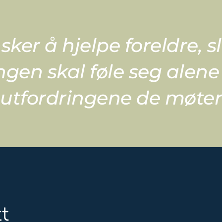
sker å hjelpe foreldre, sli
ngen skal føle seg alene i
utfordringene de møter