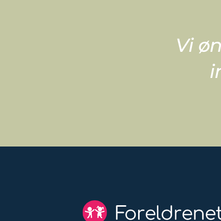
Vi øn
i