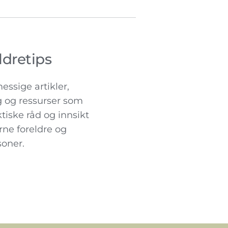
ldretips
ssige artikler, 
 og ressurser som 
ktiske råd og innsikt 
arne foreldre og 
soner.